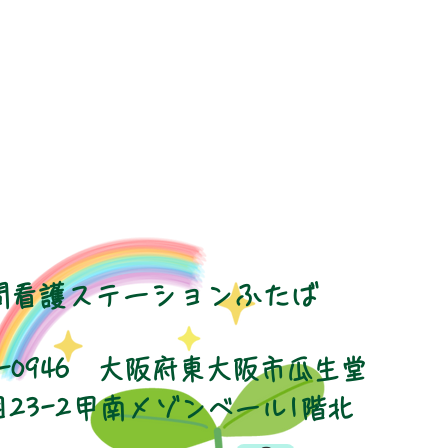
問看護ステーションふたば
8-0946 大阪府東大阪市瓜生堂
目23-2甲南メゾンベール1階北