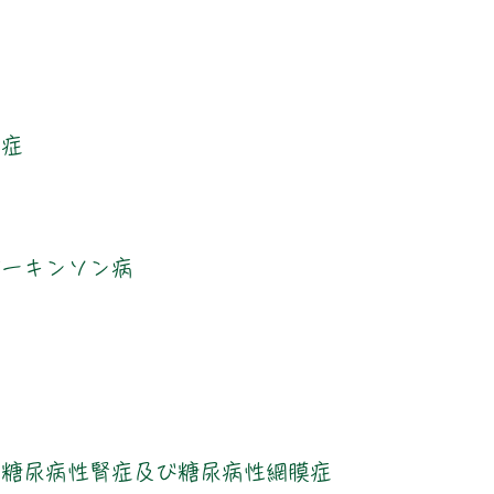
う症
症
パーキンソン病
・糖尿病性腎症及び糖尿病性網膜症