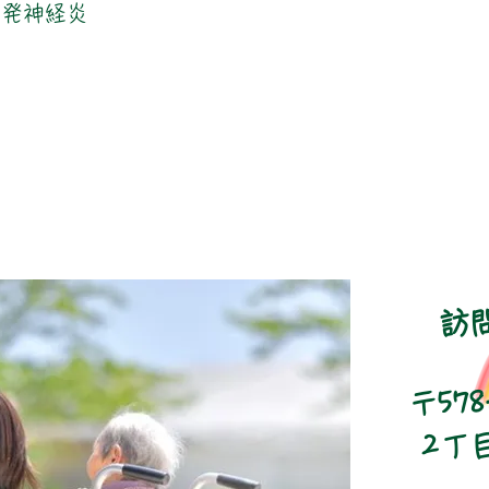
多発神経炎
訪
〒57
2丁