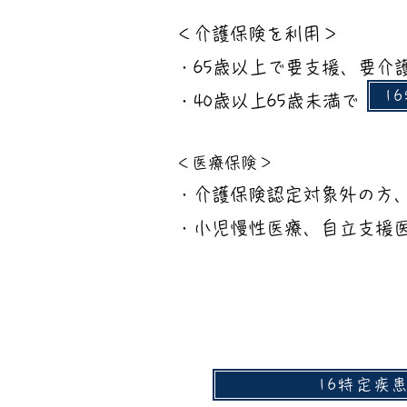
＜介護保険を利用＞
・65歳以上で要支援、要介
1
​・40歳以上65歳
​＜医療保険＞
​・介護保険認
・小児慢性医療、自立支援
16特定疾