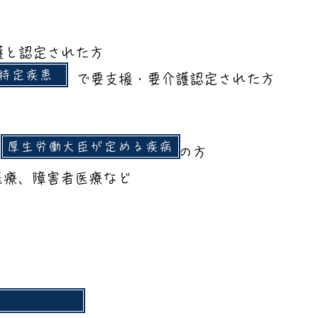
護と認定された方
6特定疾患
未満で
​
で要支援・要介護認定された方
厚生労働大臣が定める疾病
定対象外の方、
​
の方
医療、障害者医療など
患