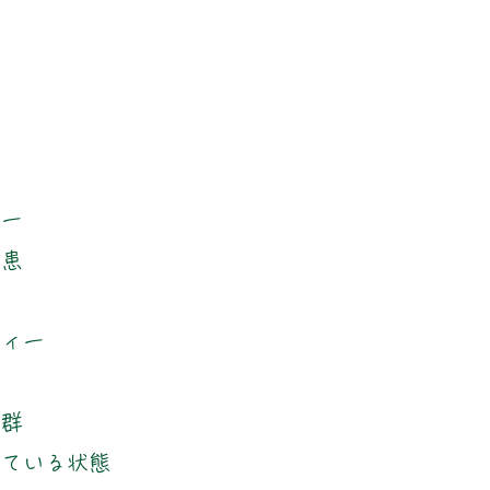
ィー
疾患
フィー
炎
候群
している状態