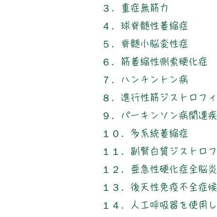
３．重症無筋力
４．球脊髄性萎縮症
５．脊髄小脳変性症
６．筋萎縮性側索硬化症
７．ハンチントン病
８．進行性筋ジストロフ
９．パーキンソン病関連
１０．多系統萎縮症
​１１．副腎白質ジストロ
１２．亜急性硬化症全脳
１３．後天性免疫不全症
１４．人工呼吸器を使用