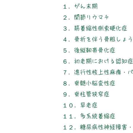
１．がん末期
２．関節リウマチ
３．筋萎縮性側索硬化症
４．骨折を伴う骨粗しょ
５．後縦靭帯骨化症
６．初老期における認知
７．進行性核上性麻痺・
８．脊髄小脳変性症
９．脊柱管狭窄症
１０．早老症
​１１．多系統萎縮症
１２．糖尿病性神経障害