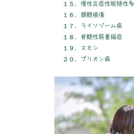
１５．慢性炎症性脱随性
​１６．頚髄損傷
１７．ライソゾーム病
１８．脊髄性筋萎縮症
１９．スモン
​２０．プリオン病