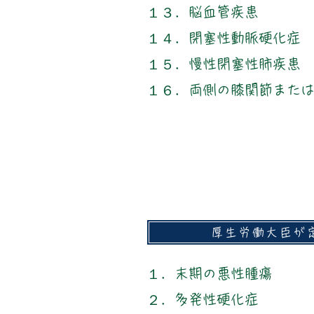
１３．脳血管疾患
１４．閉塞性動脈硬化症
１５．慢性閉塞性肺疾患
​１６．両側の膝関節また
厚生労働大臣が
１．末期の悪性腫瘍
２．多発性硬化症