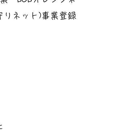
りネット)事業登録​
た