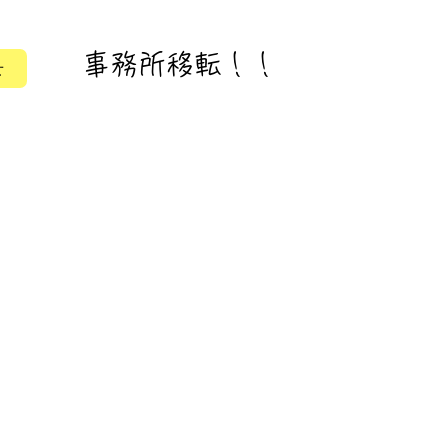
事務所移転！！
せ