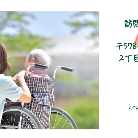
訪
〒57
2丁
ho