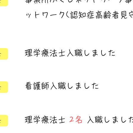
せ
ットワーク(認知症高齢者見守
理学療法士入職しました
せ
看護師入職しました
せ
理学療法士
2名
入職しまし
せ