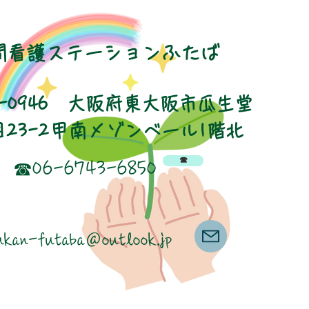
問看護ステーションふたば
8-0946 大阪府東大阪市瓜生堂
目23-2甲南メゾンベール1階北
☎
☎06-6743-6850
ukan-futaba＠outlook.jp